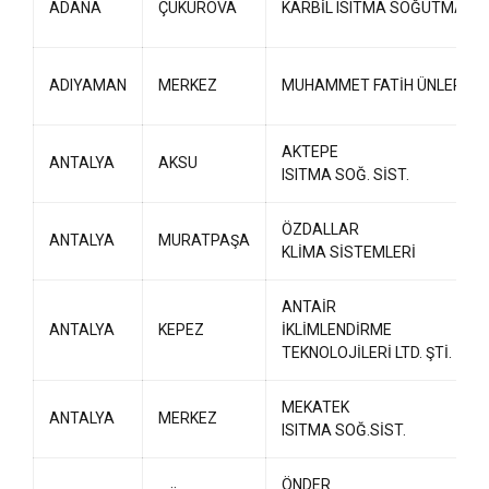
ADANA
ÇUKUROVA
KARBİL ISITMA SOĞUTMA
ADIYAMAN
MERKEZ
MUHAMMET FATİH ÜNLER
AKTEPE
ANTALYA
AKSU
ISITMA SOĞ. SİST.
ÖZDALLAR
ANTALYA
MURATPAŞA
KLİMA SİSTEMLERİ
ANTAİR
ANTALYA
KEPEZ
İKLİMLENDİRME
TEKNOLOJİLERİ LTD. ŞTİ.
MEKATEK
ANTALYA
MERKEZ
ISITMA SOĞ.SİST.
ÖNDER